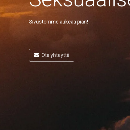
Sivustomme aukeaa pian!
Ota yhteyttä